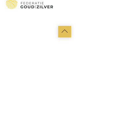
Back
to
top